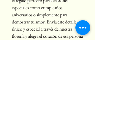
el regalo perfecto para ocasiones 
especiales como cumpleaños, 
aniversarios o simplemente para 
demostrar tu amor. Envía este detalle 
único y especial a través de nuestra 
florería y alegra el corazón de esa persona 
especial en tu vida.
9993246687
floreriayucatan@hotmail.com
C. 43 372, Pedregales de